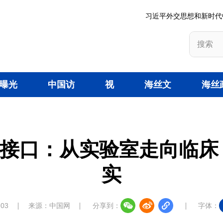
习近平外交思想和新时代
曝光
中国访
视
海丝文
海丝
台
谈
频
旅
策
接口：从实验室走向临床，
实
:03
来源：中国网
分享到：
字体：