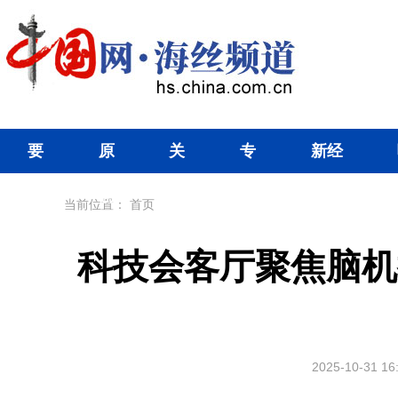
要
原
关
专
新经
闻
创
注
题
济
当前位置：
首页
科技会客厅聚焦脑机
2025-10-31 16