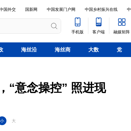
中国外交
国新网
中国发展门户网
中国乡村振兴在线
中
手机版
客户端
融媒矩阵
政
海丝沿
海丝商
大数
党
线
贸
据
建
“意念操控” 照进现
小
大