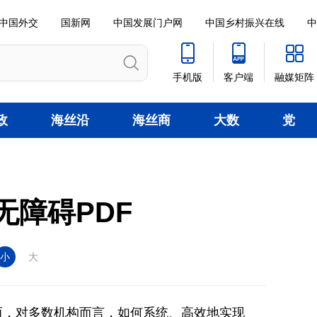
中国外交
国新网
中国发展门户网
中国乡村振兴在线
中
手机版
客户端
融媒矩阵
政
海丝沿
海丝商
大数
党
线
贸
据
建
无障碍PDF
小
大
而，对多数机构而言，如何系统、高效地实现