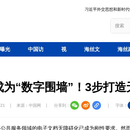
习近平外交思想和新时代
曝光
中国访
视
海丝文
海丝
台
谈
频
旅
策
为“数字围墙”！3步打造
:21
来源：中国网
分享到：
字体：
等公共服务领域的电子文档无障碍化已成为刚性要求。然