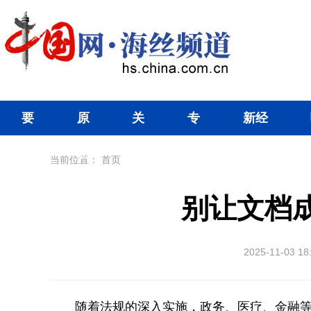
要
原
关
专
新经
闻
创
注
题
济
当前位置：
首页
别让文档成
2025-11-03 18
随着法规的深入实施，政务、医疗、金融