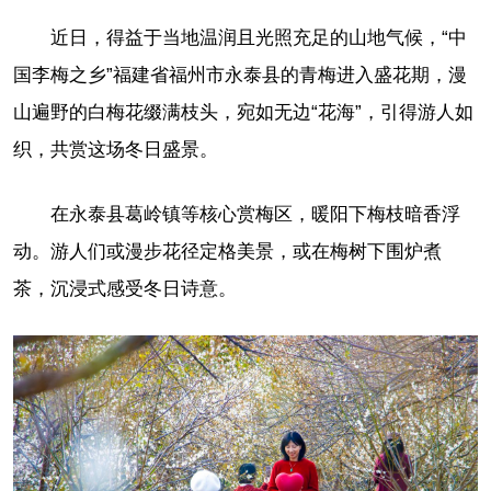
近日，得益于当地温润且光照充足的山地气候，“中
国李梅之乡”福建省福州市永泰县的青梅进入盛花期，漫
山遍野的白梅花缀满枝头，宛如无边“花海”，引得游人如
织，共赏这场冬日盛景。
在永泰县葛岭镇等核心赏梅区，暖阳下梅枝暗香浮
动。游人们或漫步花径定格美景，或在梅树下围炉煮
茶，沉浸式感受冬日诗意。