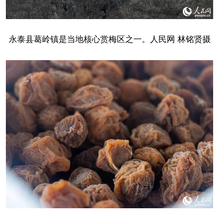
永泰县葛岭镇是当地核心赏梅区之一。人民网 林铭贤摄