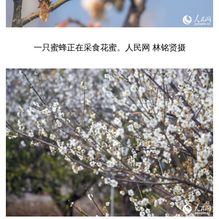
一只蜜蜂正在采食花蜜。人民网 林铭贤摄