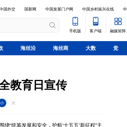
中国外交
国新网
中国发展门户网
中国乡村振兴在线
中
手机版
客户端
融媒矩阵
政
海丝沿
海丝商
大数
党
线
贸
据
建
安全教育日宣传
小
大
绕“统筹发展和安全，护航‘十五五’新征程”主