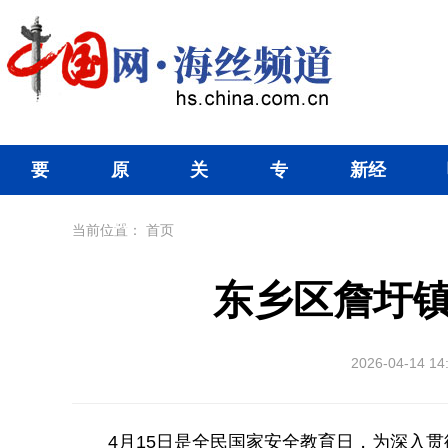
要
原
关
专
新经
闻
创
注
题
济
当前位置：
首页
东乡区詹圩镇
2026-04-14 14
4月15日是全民国家安全教育日，为深入贯