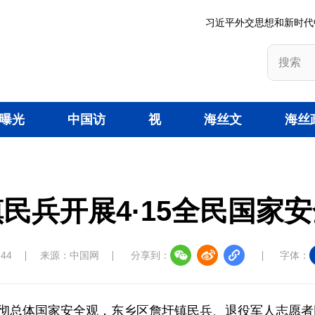
习近平外交思想和新时代
曝光
中国访
视
海丝文
海丝
台
谈
频
旅
策
民兵开展4·15全民国家
:44
来源：中国网
分享到：
字体：
彻总体国家安全观，东乡区詹圩镇民兵、退役军人志愿者围