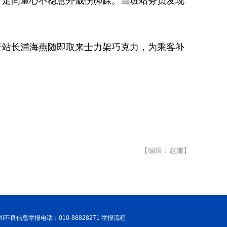
行走间重心不稳意外崴伤脚踝。当班站务员发现
班站长浦海燕随即取来士力架巧克力，为乘客补
。
【编辑：赵娜】
和不良信息举报电话：010-88828271 举报流程