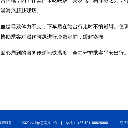
站台区域，因工作繁忙未吃晚饭，突发低血糖浑身乏力，
长浦海燕赶赴现场。
低血糖导致体力不支，下车后在站台行走时不慎崴脚。值
，协助乘客对崴伤脚踝进行冷敷消肿，缓解疼痛。
以贴心周到的服务传递地铁温度，全力守护乘客平安出行
报警服务
|
12321垃圾信息举报中心
|
总机：（86-10）88828000
|
违法