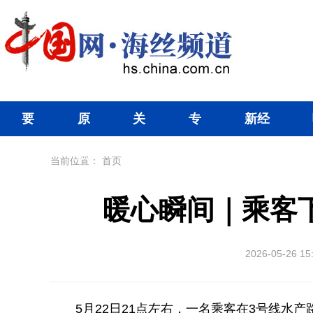
要
原
关
专
新经
闻
创
注
题
济
当前位置：
首页
暖心瞬间｜乘客
2026-05-26 15
5月22日21点左右，一名乘客在3号线