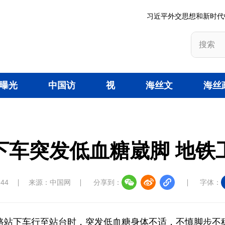
习近平外交思想和新时代
曝光
中国访
视
海丝文
海丝
台
谈
频
旅
策
下车突发低血糖崴脚 地铁
:44
来源：中国网
分享到：
字体：
水产路站下车行至站台时，突发低血糖身体不适，不慎脚步