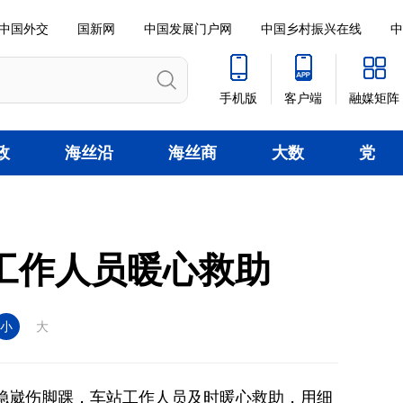
中国外交
国新网
中国发展门户网
中国乡村振兴在线
中
手机版
客户端
融媒矩阵
政
海丝沿
海丝商
大数
党
线
贸
据
建
工作人员暖心救助
小
大
不稳崴伤脚踝，车站工作人员及时暖心救助，用细