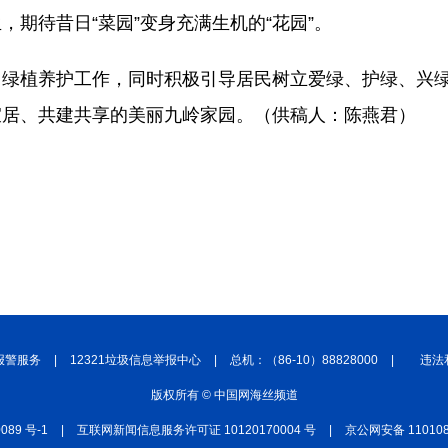
期待昔日“菜园”变身充满生机的“花园”。
、绿植养护工作，同时积极引导居民树立爱绿、护绿、兴
宜居、共建共享的美丽九岭家园。（供稿人：陈燕君）
报警服务
|
12321垃圾信息举报中心
|
总机：（86-10）88828000
|
违法
版权所有 © 中国网海丝频道
0089 号-1
|
互联网新闻信息服务许可证 10120170004 号
|
京公网安备 110108