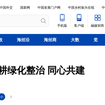
中国外交
国新网
中国发展门户网
中国乡村振兴在线
中
手机版
客户端
融媒矩阵
政
海丝沿
海丝商
大数
党
线
贸
据
建
耕绿化整治 同心共建
小
大