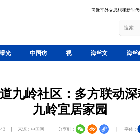
习近平外交思想和新时代
曝光
中国访
视
海丝文
海丝
台
谈
频
旅
策
道九岭社区：多方联动深
九岭宜居家园
:43
来源：中国网
分享到：
字体：