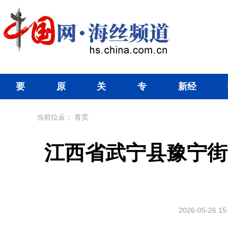
要
原
关
专
新经
闻
创
注
题
济
当前位置：
首页
江西省武宁县豫宁街
2026-05-26 15