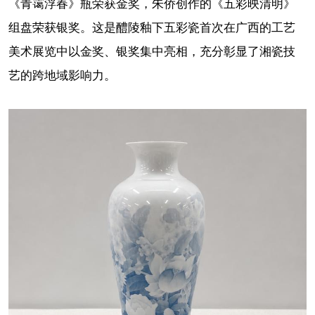
《青霭浮春》瓶荣获金奖，朱侨创作的《五彩映清明》
组盘荣获银奖。这是醴陵釉下五彩瓷首次在广西的工艺
美术展览中以金奖、银奖集中亮相，充分彰显了湘瓷技
艺的跨地域影响力。