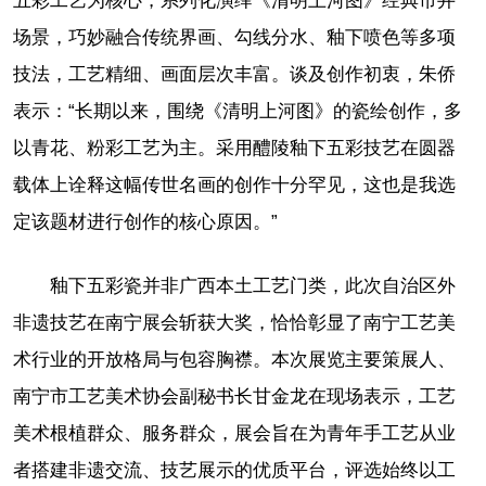
五彩工艺为核心，系列化演绎《清明上河图》经典市井
场景，巧妙融合传统界画、勾线分水、釉下喷色等多项
技法，工艺精细、画面层次丰富。谈及创作初衷，朱侨
表示：“长期以来，围绕《清明上河图》的瓷绘创作，多
以青花、粉彩工艺为主。采用醴陵釉下五彩技艺在圆器
载体上诠释这幅传世名画的创作十分罕见，这也是我选
定该题材进行创作的核心原因。”
釉下五彩瓷并非广西本土工艺门类，此次自治区外
非遗技艺在南宁展会斩获大奖，恰恰彰显了南宁工艺美
术行业的开放格局与包容胸襟。本次展览主要策展人、
南宁市工艺美术协会副秘书长甘金龙在现场表示，工艺
美术根植群众、服务群众，展会旨在为青年手工艺从业
者搭建非遗交流、技艺展示的优质平台，评选始终以工