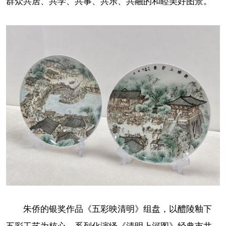
群众共居、共学、共事、共乐、共融的和睦美好图景。
朱侨的银奖作品《五彩映清明》组盘，以醴陵釉下