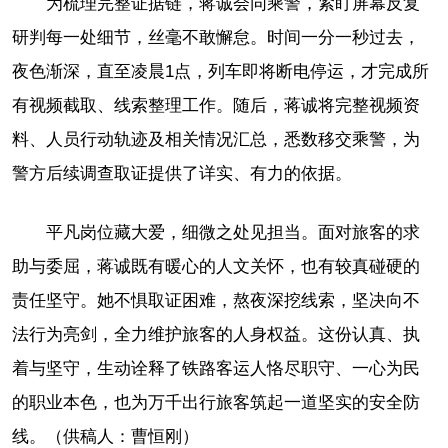
为梳理完整证据链，蒋诚会同乘警，紧盯屏幕反复
研判每一处细节，丝毫不敢懈怠。时间一分一秒过去，
夜色渐深，直至凌晨1点，列车即将断电停运，才完成所
有视频截取、线索整理工作。随后，蒋诚将完整视频资
料、人员行动轨迹及相关情况汇总，悉数移交乘警，为
警方后续调查取证提供了详实、有力的依据。
平凡岗位藏大爱，细微之处见担当。面对旅客的求
助与委屈，蒋诚既有暖心的人文关怀，也有较真碰硬的
责任坚守。她不惧取证困难，熬夜深挖线索，坚决向不
法行为亮剑，全力维护旅客的人身权益。这份认真、执
着与坚守，生动诠释了铁路客运人恪尽职守、一心为民
的职业本色，也为万千出行旅客筑起一道坚实的安全防
线。（供稿人：曹恒刚）