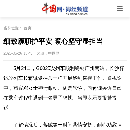
首页
当前位置：
细致履职护平安 暖心坚守显担当
2026-05-26 15:43
来源：中国网
5月24日，G6025次列车顺利终到广州南站，长沙客
运段列车长蒋诚像往常一样开展终到巡视工作。巡视途
中，旅客邓女士神情激动、满是气愤，向蒋诚哭诉自己
在乘车过程中遭到一名男子骚扰，当即表示要报警投
诉。
了解情况后，蒋诚第一时间共情安抚，耐心劝慰情