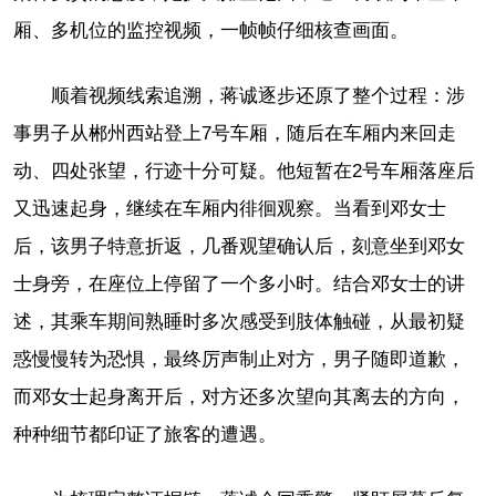
厢、多机位的监控视频，一帧帧仔细核查画面。
顺着视频线索追溯，蒋诚逐步还原了整个过程：涉
事男子从郴州西站登上7号车厢，随后在车厢内来回走
动、四处张望，行迹十分可疑。他短暂在2号车厢落座后
又迅速起身，继续在车厢内徘徊观察。当看到邓女士
后，该男子特意折返，几番观望确认后，刻意坐到邓女
士身旁，在座位上停留了一个多小时。结合邓女士的讲
述，其乘车期间熟睡时多次感受到肢体触碰，从最初疑
惑慢慢转为恐惧，最终厉声制止对方，男子随即道歉，
而邓女士起身离开后，对方还多次望向其离去的方向，
种种细节都印证了旅客的遭遇。