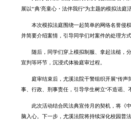
展以“‘典’亮童心・法伴我行”为主题的模拟法庭
本次模拟法庭围绕一起简单的网络名誉侵
并简要介绍案情，引导同学们对案件的处理方
随后，同学们穿上模拟制服、拿起法槌，分别
宣判等环节，沉浸式体验庭审过程。
庭审结束后，尤溪法院干警组织开展“传声
事、行政、刑事责任，引导学生树立“不造谣、
此次活动结合民法典宣传月的契机，将《
脑入心。下一步，尤溪法院将持续深化校园普法