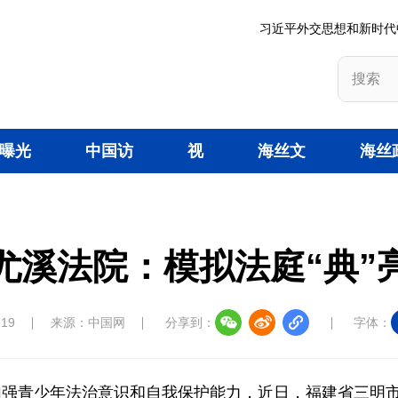
习近平外交思想和新时代
曝光
中国访
视
海丝文
海丝
台
谈
频
旅
策
尤溪法院：模拟法庭“典”
:19
来源：中国网
分享到：
字体：
加强青少年法治意识和自我保护能力，近日，福建省三明