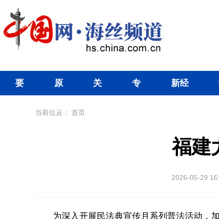
要
原
关
专
新经
闻
创
注
题
济
当前位置：
首页
福建
2026-05-29 16
为深入开展民法典宣传月系列普法活动，