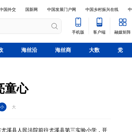
中国外交
国新网
中国发展门户网
中国乡村振兴在线
中
手机版
客户端
融媒矩阵
政
海丝沿
海丝商
大数
党
线
贸
据
建
亮童心
小
大
市尤溪县人民法院前往尤溪县第三实验小学，开