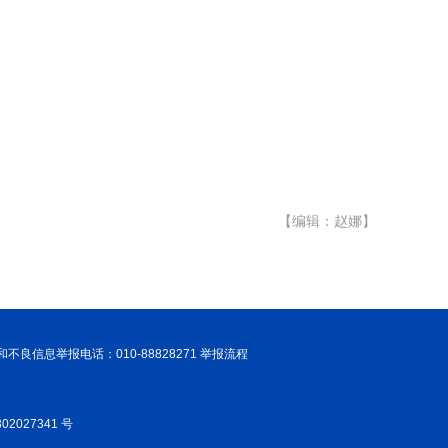
【编辑：赵娜】
和不良信息举报电话：010-88828271 举报流程
02027341 号