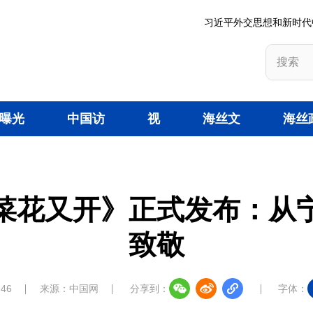
习近平外交思想和新时代
曝光
中国访
视
海丝文
海丝
台
谈
频
旅
策
菜花又开》正式发布：从
致敬
:46
来源：中国网
分享到：
字体：