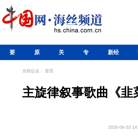
要
原
关
专
新经
闻
创
注
题
济
当前位置：
首页
主旋律叙事歌曲《韭
2026-06-02 14