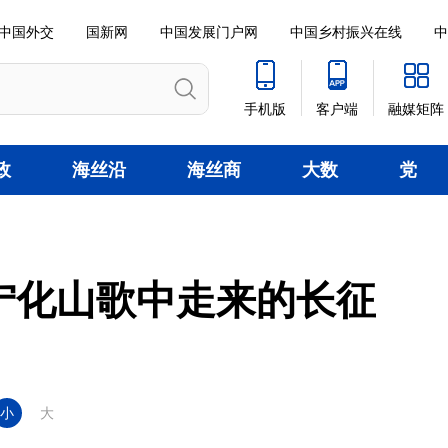
中国外交
国新网
中国发展门户网
中国乡村振兴在线
中
手机版
客户端
融媒矩阵
政
海丝沿
海丝商
大数
党
线
贸
据
建
宁化山歌中走来的长征
小
大