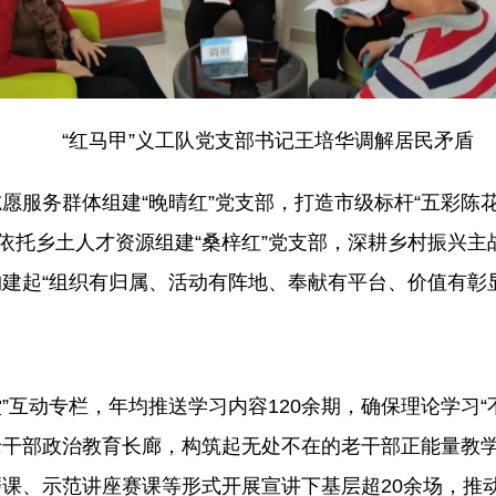
“红马甲”义工队党支部书记王培华调解居民矛盾
愿服务群体组建“晚晴红”党支部，打造市级标杆“五彩陈
；依托乡土人才资源组建“桑梓红”党支部，深耕乡村振兴
建起“组织有归属、活动有阵地、奉献有平台、价值有彰
堂”互动专栏，年均推送学习内容120余期，确保理论学习
干部政治教育长廊，构筑起无处不在的老干部正能量教学“
对”磨课、示范讲座赛课等形式开展宣讲下基层超20余场，