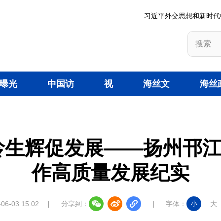
习近平外交思想和新时代
曝光
中国访
视
海丝文
海丝
台
谈
频
旅
策
龄生辉促发展——扬州邗
作高质量发展纪实
-06-03 15:02
分享到：
字体：
小
大