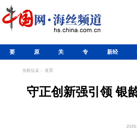
要
原
关
专
新经
闻
创
注
题
济
当前位置：
首页
守正创新强引领 银
2026