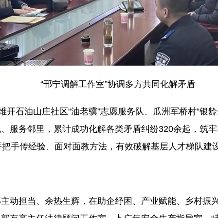
“邗宁调解工作室”协调多方共同化解矛盾
维开石油山庄社区“油老骥”志愿服务队、瓜洲军桥村“银龄
、服务邻里，累计成功化解各类矛盾纠纷320余起，筑牢
手把手传经验、面对面教方法，有效破解基层人才梯队建
主动担当、余热生辉，在助企纾困、产业赋能、乡村振兴