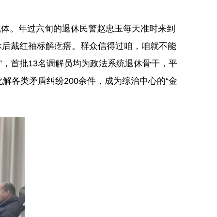
载体。年过六旬的退休民警赵忠玉每天准时来到
休后戴红袖标解疙瘩。群众信得过咱，咱就不能
室”，首批13名调解员均为政法系统退休骨干，平
化解各类矛盾纠纷200余件，成为综治中心的“金