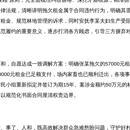
兼顾”原则，先全面梳理纠纷脉络、深挖矛盾根源，精准
法律法规，清晰讲明拖欠租金属于合同违约行为，明确其
讨租金、规范林地管理的诉求，同时安抚李某夫妇生产受
规范履约的重要意义，逐步打消各方顾虑，引导三方摒弃
和，自愿达成一致调解方案：明确张某拖欠的57000元
0000元租金已足额支付，场内家畜也已顺利迁出，各项
民小组重新拟定并签订为期15年、案涉金额约50万元的
，以规范化书面合同厘清权责边界。
结、事了、人和，既高效解决群众急难愁盼问题，守护好