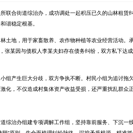
法所联合街道综治办，成功调处一起积压已久的山林租赁
会和谐稳定根基。
山林土地，用于家畜散养、农作物种植等农业经营活动。
此外，张某因与债权人李某夫妇存在债务纠纷，双方私下达
民小组产生巨大分歧，双方争执不断。村民小组为追讨拖
面激化，不仅造成村集体资产收益受损，还严重扰乱群众
街道综治办组建专项调解工作组，坚持靠前服务、下沉一