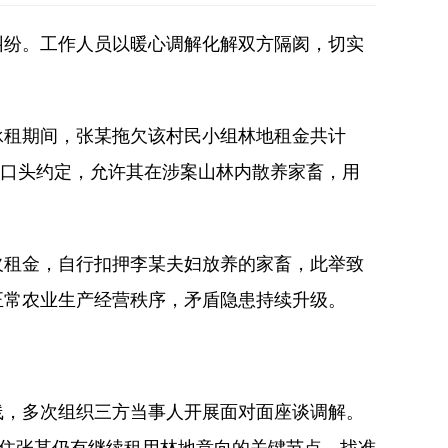
纠纷。工作人员以暖心调解化解双方隔阂，切实
承租期间，张某拖欠该村民小组林地租金共计
成口头约定，允许其在涉案山林内散养家畜，用
欠租金，自行扣押李某夫妇放养的家畜，此举致
正常农业生产经营秩序，矛盾隐患持续升级。
线，多次组织三方当事人开展面对面座谈调解。