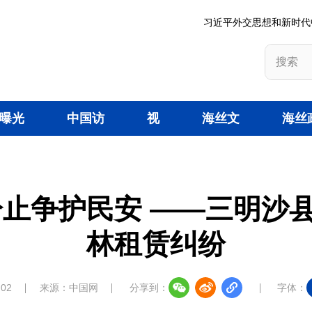
习近平外交思想和新时代
曝光
中国访
视
海丝文
海丝
台
谈
频
旅
策
纷止争护民安 ——三明沙
林租赁纠纷
:02
来源：中国网
分享到：
字体：