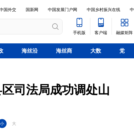
中国外交
国新网
中国发展门户网
中国乡村振兴在线
中
手机版
客户端
融媒矩阵
政
海丝沿
海丝商
大数
党
线
贸
据
建
县区司法局成功调处山
小
大