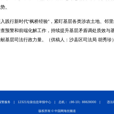
优势。
入践行新时代“枫桥经验”，紧盯基层各类涉农土地、邻
排查预警和前端化解工作，持续提升基层矛盾调处质效与
献基层司法行政力量。（供稿人：沙县区司法局 胡秀珍
报警服务
|
12321垃圾信息举报中心
|
总机：（86-10）88828000
|
违法
版权所有 © 中国网海丝频道