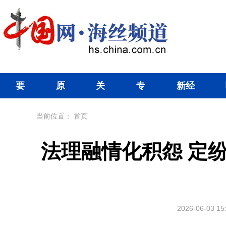
要
原
关
专
新经
闻
创
注
题
济
当前位置：
首页
法理融情化积怨 定
2026-06-03 15