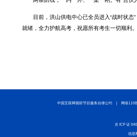
两条防线，一内一外、一柔一刚。有“合伙
目前，洪山供电中心已全员进入“战时状态
就绪，全力护航高考，祝愿所有考生一切顺利
中国互联网视听节目服务自律公约
|
网络110
京 ICP 证 04
信息