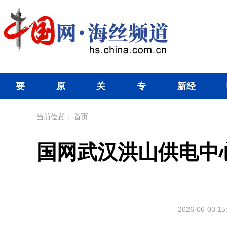
要
原
关
专
新经
闻
创
注
题
济
当前位置：
首页
国网武汉洪山供电中
2026-06-03 15