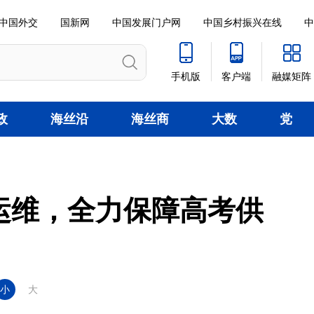
中国外交
国新网
中国发展门户网
中国乡村振兴在线
中
手机版
客户端
融媒矩阵
政
海丝沿
海丝商
大数
党
线
贸
据
建
运维，全力保障高考供
小
大