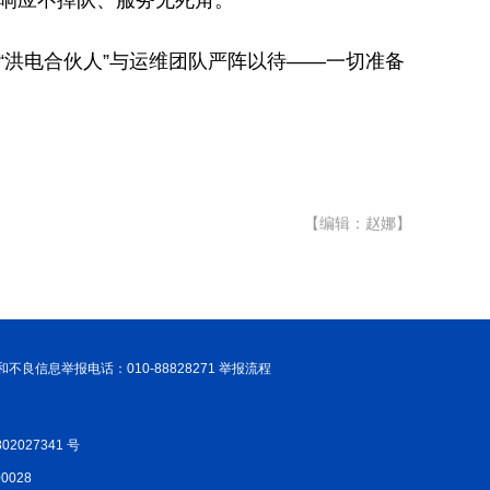
到响应不掉队、服务无死角。
“洪电合伙人”与运维团队严阵以待——一切准备
【编辑：赵娜】
和不良信息举报电话：010-88828271 举报流程
02027341 号
028