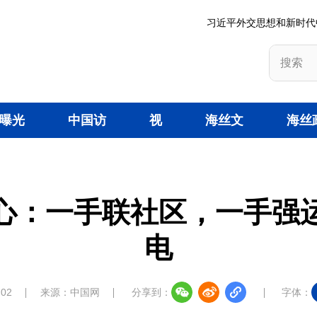
习近平外交思想和新时代
曝光
中国访
视
海丝文
海丝
台
谈
频
旅
策
心：一手联社区，一手强
电
:02
来源：中国网
分享到：
字体：