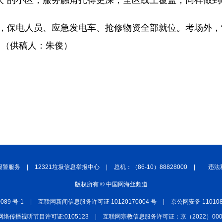
人”的小区，服务触角扎得更深；全区线上覆盖，同样做
”，保电人员、应急发电车、抢修物资全部就位。考场外，
。（供稿人：朱俊）
报警服务
|
12321垃圾信息举报中心
|
总机：（86-10）88828000
|
违法
版权所有 © 中国网海丝频道
0089 号-1
|
互联网新闻信息服务许可证 10120170004 号
|
京公网安备 110108
网络传播视听节目许可证:0105123
|
互联网宗教信息服务许可证：京（2022）0000